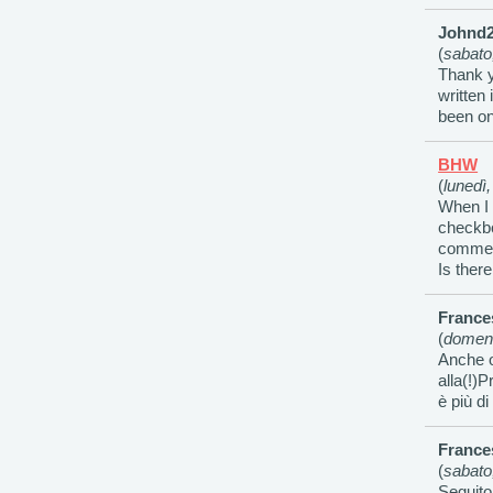
Johnd
(
sabato
Thank y
written
been on
BHW
(
lunedì,
When I 
checkbo
commen
Is ther
France
(
domeni
Anche o
alla(!)
è più di
France
(
sabato
Seguito