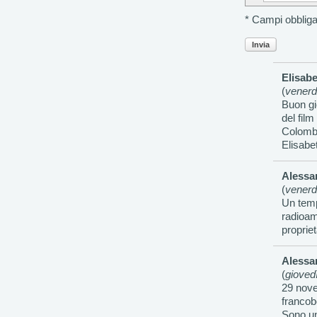
* Campi obbliga
Invia
Elisab
(
venerd
Buon gi
del film
Colombo
Elisabe
Alessa
(
venerd
Un temp
radioam
propriet
Alessa
(
gioved
29 nove
francob
Sono un