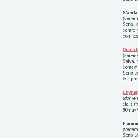
S’anda
(
venerd
Sono un
centro 
con nos
Diana P
(
sabato,
Salve, 
contemp
Sono un
tale pro
Ebynep
(
domeni
cialis f
80mg</a
Fiamme
(
venerd
Sono un