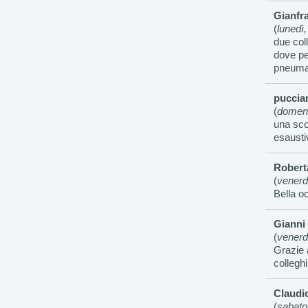
Gianfr
(
lunedì
due col
dove pe
pneumati
puccian
(
domeni
una sco
esausti
Roberta
(
venerd
Bella o
Gianni
(
venerd
Grazie 
collegh
Claudi
(
sabato