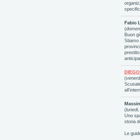
organiz
specific
Fabio 
(
domeni
Buon gi
Stiamo 
provinc
prestito
anticip
DIEGO
(
venerd
Scusate
all'inte
Massim
(
lunedì
Uno spa
storia d
Le guid