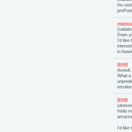
Ho visi
proPost
manicu
(
sabato
Does yo
I'd lik
interes
in hear
BHW
(
lunedì,
What a 
unpredi
emotion
BHW
(
domeni
Hello m
amazing
I'd like