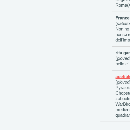
Roma(A
France
(
sabato
Non ho 
non ci e
dell'Im
rita ga
(
gioved
bello e
apetibl
(
gioved
Pyraloi
Chopst
zabook
WarBird
medien
quadran