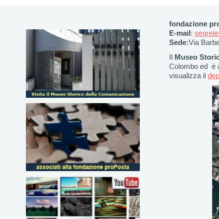
fondazione pr
E-mail
:
segrete
Sede:
Via Barb
Il
Museo Stori
Colombo ed è a 
visualizza il
dep