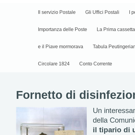
Il servizio Postale
Gli Uffici Postali
I p
Importanza delle Poste
La Prima cassetta
e il Piave mormorava
Tabula Peutingeria
Circolare 1824
Conto Corrente
Fornetto di disinfezio
Un interessan
della Comuni
il tipario d