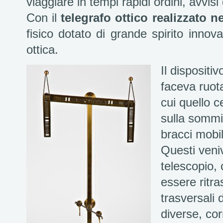
viaggiare in tempi rapidi ordini, avvisi 
Con il
telegrafo ottico realizzato 
fisico dotato di grande spirito innov
ottica.
Il disposit
faceva ruotar
cui quello c
sulla sommit
bracci mobil
Questi veni
telescopio,
essere ritra
trasversali
diverse, cor