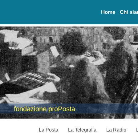
Home
Chi si
fondazione proPosta
La Posta
La Telegrafia
La Radio