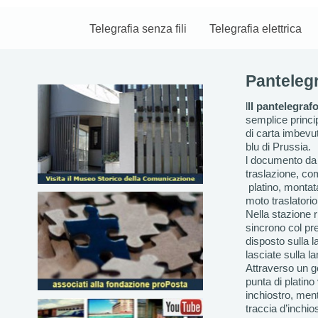
Telegrafia senza fili
Telegrafia elettrica
Pantelegr
l
Il pantelegraf
semplice princip
di carta imbevut
blu di Prussia.
l documento da 
traslazione, co
platino, montata
moto traslatorio
Nella stazione 
sincrono col pr
disposto sulla l
lasciate sulla l
Attraverso un g
punta di platin
inchiostro, men
traccia d’inchio