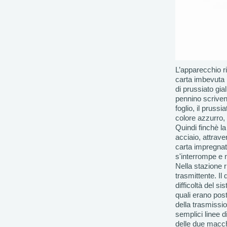
L’apparecchio ri
carta imbevuta
di prussiato gia
pennino scriven
foglio, il pruss
colore azzurro, 
Quindi finchè la
acciaio, attrave
carta impregnata
s'interrompe e n
Nella stazione r
trasmittente. I
difficoltà del s
quali erano post
della trasmissio
semplici linee d
delle due macch