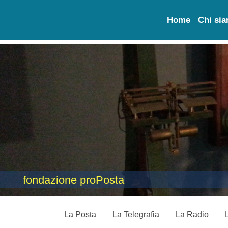
Home
Chi si
fondazione proPosta
La Posta
La Telegrafia
La Radio